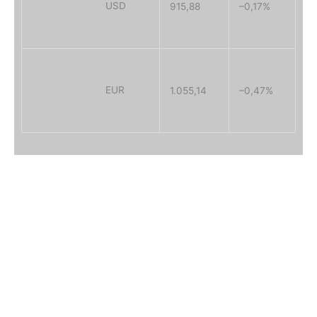
USD
915,88
–0,17
%
EUR
1.055,14
–0,47
%