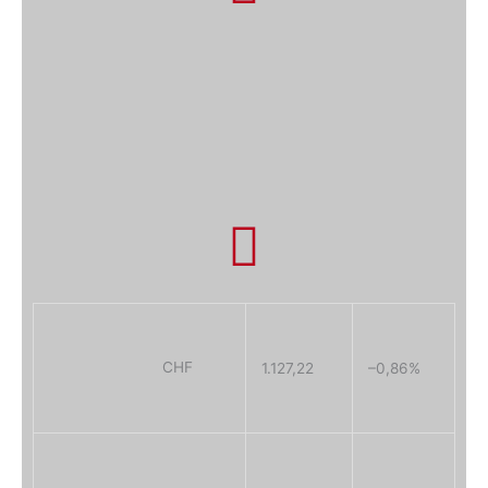
CHF
1.127,22
–0,86
%